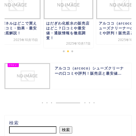
カバネルはどこで買え
はだぎわ化粧水の販売店
アルココ（arcoco
？口コミ・効果・最安
はどこ？口コミや最安
ューズクリーナーの
を徹底解説！
値・通販情報を徹底調
ミや評判！販売店と..
査！
2025年10月15日
2025年10
2025年10月17日
アルココ（arcoco）シューズクリーナ
ーの口コミや評判！販売店と最安値...
検索
検索