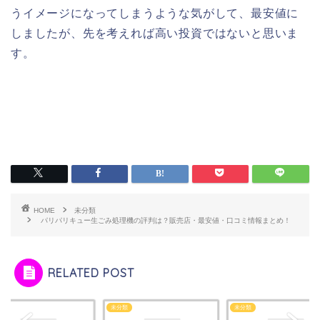
うイメージになってしまうような気がして、最安値に
しましたが、先を考えれば高い投資ではないと思いま
す。
HOME
未分類
パリパリキュー生ごみ処理機の評判は？販売店・最安値・口コミ情報まとめ！
RELATED POST
類
未分類
未分類