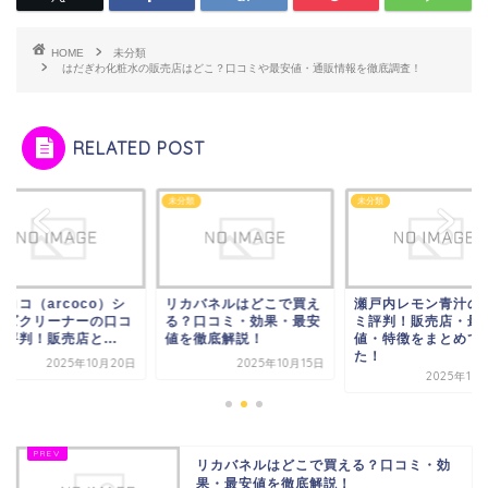
HOME
未分類
はだぎわ化粧水の販売店はどこ？口コミや最安値・通販情報を徹底調査！
RELATED POST
類
未分類
未分類
ココ（arcoco）シ
リカバネルはどこで買え
瀬戸内レモン青汁の
ーズクリーナーの口コ
る？口コミ・効果・最安
ミ評判！販売店・最
評判！販売店と...
値を徹底解説！
値・特徴をまとめて
た！
2025年10月20日
2025年10月15日
2025年10
リカバネルはどこで買える？口コミ・効
果・最安値を徹底解説！